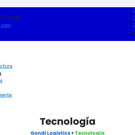
 TX 78045
s.com
uctura
a
s
iente
Tecnología
Gondi Logistics
>
Tecnología