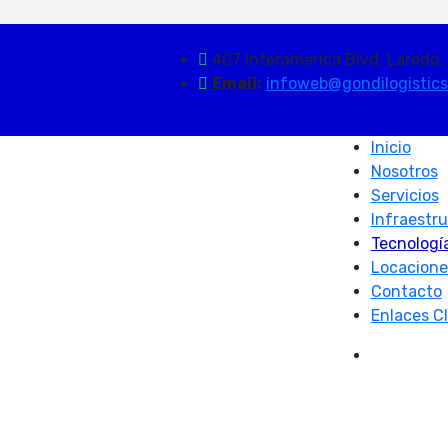
407 Interamerica Blvd, Laredo,
Email:
infoweb@gondilogistic
Inicio
Nosotros
Servicios
Infraestr
Tecnologí
Locacione
Contacto
Enlaces Cl